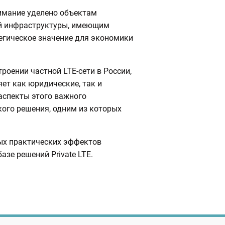
имание уделено объектам
й инфраструктуры, имеющим
егическое значение для экономики
троении частной LTE-сети в России,
ет как юридические, так и
аспекты этого важного
кого решения, одним из которых
ных практических эффектов
зе решений Private LTE.