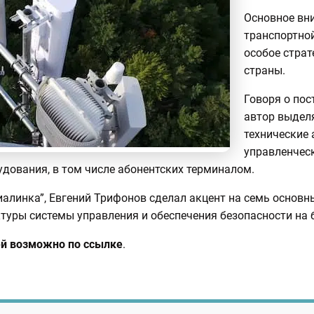
Основное вн
транспортно
особое страт
страны.
Говоря о пос
автор выделя
технические 
управленчес
дования, в том числе абонентских терминалом.
иалинка”, Евгений Трифонов сделал акцент на семь основ
уры системы управления и обеспечения безопасности на ба
ёй возможно по ссылке
.