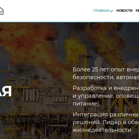
ГЛАВНАЯ
НОВОСТИ
Р
Более 25 лет опыт вн
безопасности, автома
Я
Разработка и внедре
и управление, оповещ
питание).
Интеграция различны
решений. Лидер в об
жизнедеятельности