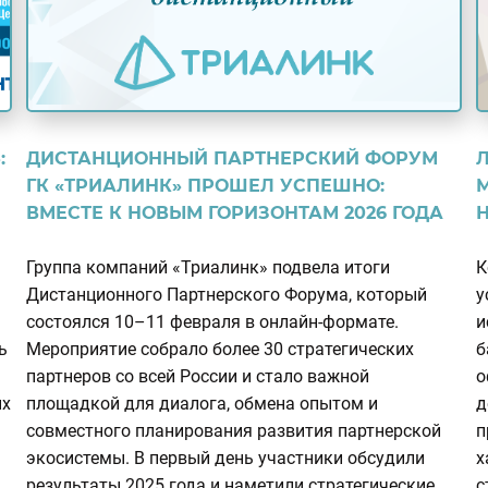
:
ДИСТАНЦИОННЫЙ ПАРТНЕРСКИЙ ФОРУМ
ГК «ТРИАЛИНК» ПРОШЕЛ УСПЕШНО:
ВМЕСТЕ К НОВЫМ ГОРИЗОНТАМ 2026 ГОДА
Группа компаний «Триалинк» подвела итоги
К
Дистанционного Партнерского Форума, который
у
состоялся 10–11 февраля в онлайн-формате.
и
ь
Мероприятие собрало более 30 стратегических
б
партнеров со всей России и стало важной
о
ых
площадкой для диалога, обмена опытом и
д
совместного планирования развития партнерской
п
экосистемы. В первый день участники обсудили
х
результаты 2025 года и наметили стратегические
с