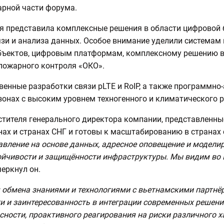
арной части форума.
я представила комплексные решения в области цифровой 
зи и анализа данных. Особое внимание уделили системам
бъектов, цифровым платформам, комплексному решению в 
пожарного контроля «ОКО».
енные разработки связи pLTE и RoIP, а также программно
зонах с высоким уровнем техногенного и климатического р
стителя генерального директора компании, представленны
нах и странах СНГ и готовы к масштабированию в странах
авление на основе данных, адресное оповещение и модели
ойчивости и защищённости инфраструктуры. Мы видим во 
черкнул он.
 обмена знаниями и технологиями с вьетнамскими партнё
и и заинтересованность в интеграции современных решени
сности, проактивного реагирования на риски различного х