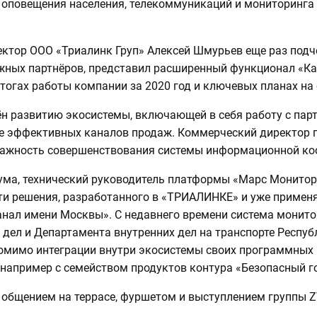
 оповещения населения, телекоммуникаций и мониторинга
ктор ООО «Триалинк Груп» Алексей Шмурьев еще раз подч
жных партнёров, представил расширенный функционал «Ка
 итогах работы компании за 2020 год и ключевых планах н
н развитию экосистемы, включающей в себя работу с пар
ие эффективных каналов продаж. Коммерческий директор
важность совершенствования системы информационной коо
ма, технический руководитель платформы «Марс Монитор
ти решения, разработанного в «ТРИАЛИНКЕ» и уже применяе
нал имени Москвы». С недавнего времени система монито
 дел и Департамента внутренних дел на транспорте Респу
помимо интеграции внутри экосистемы своих программных
 например с семейством продуктов контура «Безопасный г
бщением на террасе, фуршетом и выступлением группы Z