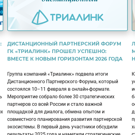
:
ДИСТАНЦИОННЫЙ ПАРТНЕРСКИЙ ФОРУМ
ГК «ТРИАЛИНК» ПРОШЕЛ УСПЕШНО:
ВМЕСТЕ К НОВЫМ ГОРИЗОНТАМ 2026 ГОДА
Группа компаний «Триалинк» подвела итоги
К
Дистанционного Партнерского Форума, который
у
состоялся 10–11 февраля в онлайн-формате.
и
ь
Мероприятие собрало более 30 стратегических
б
партнеров со всей России и стало важной
о
ых
площадкой для диалога, обмена опытом и
д
совместного планирования развития партнерской
п
экосистемы. В первый день участники обсудили
х
результаты 2025 года и наметили стратегические
с