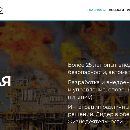
ГЛАВНАЯ
НОВОСТИ
Р
Более 25 лет опыт вн
безопасности, автома
Я
Разработка и внедре
и управление, оповещ
питание).
Интеграция различны
решений. Лидер в об
жизнедеятельности